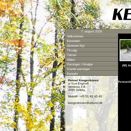
7. august 2026
Velkommen
Kennelen
Seneste Nyt
Til salg
Tæver
Video
Parringer / Hvalpe
(00) J
Gamle parringer
Kontakt
Kennel Kongeskoven
Postcard
v/ Kurt Enghoff
Ventevej 3 B
4050 Skibby
Mobiltlf: +45 51 92 45 40
kongeskoven@adjutor.dk