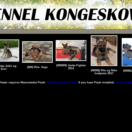
(000009) Jenka Fighter
enka Jubii og
(000) Pila- Yogo
2014
Enzi
(00008) Pila og Niko
(0008)
hvalpene 2017
Viewer requires Macromedia Flash.
Get Macromedia Flash.
If you have Flash installed,
click to view