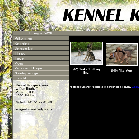
8. august 2026
Velkommen
Kennelen
Seneste Nyt
Til salg
Tæver
Video
Parringer / Hvalpe
(00) Jenka Jubii og
(000) Pila- Yogo
Enzi
Gamle parringer
Kontakt
Kennel Kongeskoven
PostcardViewer requires Macromedia Flash.
Get 
v/ Kurt Enghoff
Ventevej 3 B
4050 Skibby
Mobiltlf: +45 51 92 45 40
kongeskoven@adjutor.dk